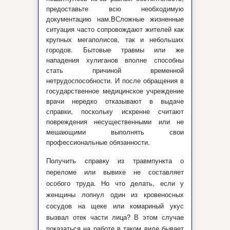
предоставьте всю необходимую
документацию нам.BСложные жизненные
ситуация часто сопровождают жителей как
крупных мегаполисов, так и небольших
городов. Бытовые травмы или же
нападения хулиганов вполне способны
стать причиной временной
нетрудоспособности. И после обращения в
государственное медицинское учреждение
врачи нередко отказывают в выдаче
справки, поскольку искренне считают
повреждения несущественными или не
мешающими выполнять свои
профессиональные обязанности.
Получить справку из травмпункта о
переломе или вывихе не составляет
особого труда. Но что делать, если у
женщины лопнул один из кровеносных
сосудов на щеке или комариный укус
вызвал отек части лица? В этом случае
показаться на работе в таком виде бывает